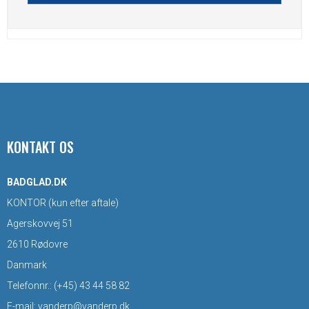
KONTAKT OS
BADGLAD.DK
KONTOR (kun efter aftale)
Agerskovvej 51
2610 Rødovre
Danmark
Telefonnr.
:
(+45) 43 44 58 82
E-mail
:
vanderp@vanderp.dk