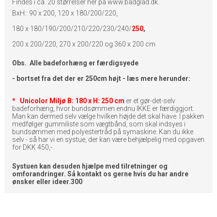
Findes i ca. 20 størrelser her på www.badglad.dk.
BxH:: 90 x 200, 120 x 180/200/220,
180 x 180/190/200/210/220/230/240/
250
,
200 x 200/220, 270 x 200/220 og 360 x 200 cm
Obs. Alle badeforhæng er færdigsyede
- bortset fra det der er 250cm højt - læs mere herunder:
* Unicolor Miljø B: 180 x H: 250 cm
er et gør-det-selv
badeforhæng, hvor bundsømmen endnu IKKE er færdiggjort.
Man kan dermed selv vælge hvilken højde det skal have. I pakken
medfølger gummiliste som vægtbånd, som skal indsyes i
bundsømmen med polyestertråd på symaskine. Kan du ikke
selv - så har vi en systue, der kan være behjælpelig med opgaven
for DKK 450,-.
Systuen kan desuden hjælpe med tilretninger og
omforandringer. Så kontakt os gerne hvis du har andre
ønsker eller ideer.300