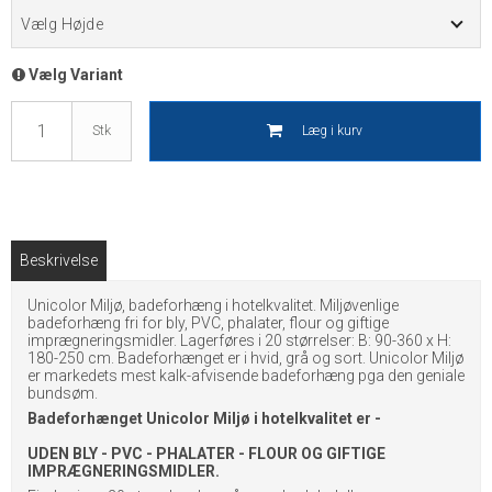
Vælg Højde
Vælg Variant
Læg i kurv
Stk
Beskrivelse
Unicolor Miljø, badeforhæng i hotelkvalitet. Miljøvenlige
badeforhæng fri for bly, PVC, phalater, flour og giftige
imprægneringsmidler. Lagerføres i 20 størrelser: B: 90-360 x H:
180-250 cm. Badeforhænget er i hvid, grå og sort. Unicolor Miljø
er markedets mest kalk-afvisende badeforhæng pga den geniale
bundsøm.
Badeforhænget Unicolor Miljø i hotelkvalitet er -
UDEN BLY - PVC - PHALATER - FLOUR OG GIFTIGE
IMPRÆGNERINGSMIDLER.