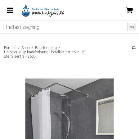
Søg
Forside
/
Shop
/
Badeforhæng
/
Unicolor Miljø badeforhæng i hotelkvalitet, hvid i 20
størrelser fra - 360,-