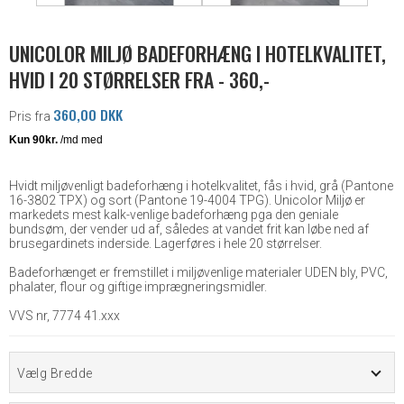
UNICOLOR MILJØ BADEFORHÆNG I HOTELKVALITET,
HVID I 20 STØRRELSER FRA - 360,-
360,00 DKK
Pris fra
Hvidt miljøvenligt badeforhæng i hotelkvalitet, fås i hvid, grå (Pantone
16-3802 TPX) og sort (Pantone 19-4004 TPG). Unicolor Miljø er
markedets mest kalk-venlige badeforhæng pga den geniale
bundsøm, der vender ud af, således at vandet frit kan løbe ned af
brusegardinets inderside. Lagerføres i hele 20 størrelser.
Badeforhænget er fremstillet i miljøvenlige materialer UDEN bly, PVC,
phalater, flour og giftige imprægneringsmidler.
VVS nr, 7774 41.xxx
Vælg Bredde